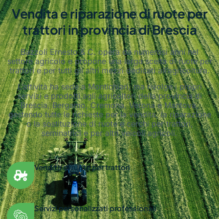
Vendita e riparazione di ruote per
trattori in provincia di Brescia
Bazzoli Ernesto & C. opera da numerosi anni nel
settore agricolo e propone una larga scelta di ruote per
trattori e per tutti gli altri mezzi dedicati all’agricoltura.
L’attività ha sede a Montichiari, ma rivolge i propri
servizi e prodotti agli agricoltori della provincia di
Brescia, Bergamo, Cremona, Verona e Mantova,
gestendo tutte le richieste per la vendita, la riparazione
o la sostituzione di ruote e cerchi per trattori,
seminatrici e per altri veicoli agricoli.
Vendita di ruote per trattori
Servizi personalizzati professionali