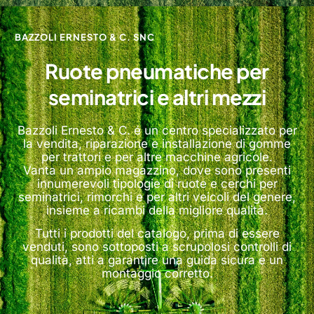
BAZZOLI ERNESTO & C. SNC
Ruote pneumatiche per
seminatrici e altri mezzi
Bazzoli Ernesto & C. é un centro specializzato per
la vendita, riparazione e installazione di gomme
per trattori e per altre macchine agricole.
Vanta un ampio magazzino, dove sono presenti
innumerevoli tipologie di ruote e cerchi per
seminatrici, rimorchi e per altri veicoli del genere,
insieme a ricambi della migliore qualità.
Tutti i prodotti del catalogo, prima di essere
venduti, sono sottoposti a scrupolosi controlli di
qualità, atti a garantire una guida sicura e un
montaggio corretto.